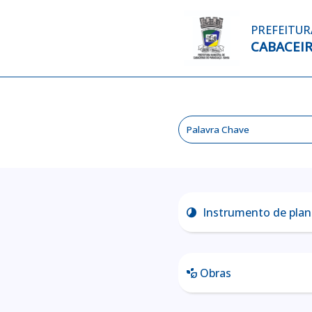
PREFEITUR
CABACEI
Instrumento de pla
clock_loader_60
Obras
temp_preferences_eco