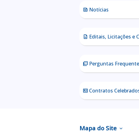
Notícias
news
Editais, Licitações e
description
Perguntas Frequent
quiz
Contratos Celebrado
newsmode
Mapa do Site
expand_more